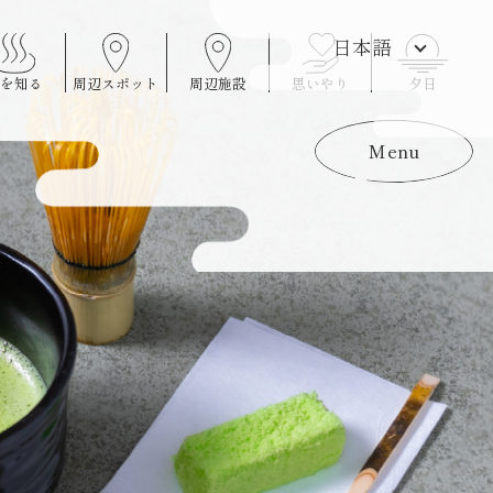
を知る
周辺スポット
周辺施設
思いやり
夕日
Menu