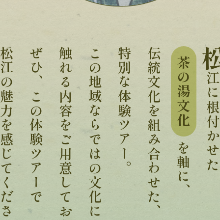
の魅力を感じてください。
ぜひ、この体験ツアーで
触れる内容をご用意しております。
この地域ならではの文化にじっくり
特別な体験ツアー。
伝統文化を組み合わせた、
茶の湯文化
江に根付か
を軸に、