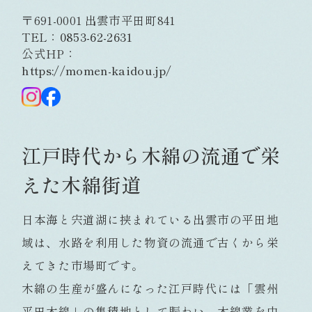
〒691-0001 出雲市平田町841
TEL：
0853-62-2631
公式HP：
https://momen-kaidou.jp/
江戸時代から木綿の流通で栄
えた木綿街道
日本海と宍道湖に挟まれている出雲市の平田地
域は、水路を利用した物資の流通で古くから栄
えてきた市場町です。
木綿の生産が盛んになった江戸時代には「雲州
平田木綿」の集積地として賑わい、木綿業を中